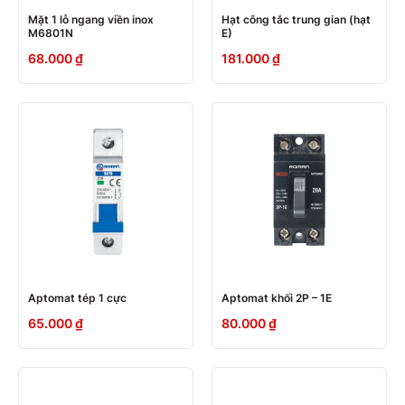
Mặt 1 lỗ ngang viền inox
Hạt công tắc trung gian (hạt
M6801N
E)
68.000
₫
181.000
₫
Aptomat tép 1 cực
Aptomat khối 2P – 1E
65.000
₫
80.000
₫