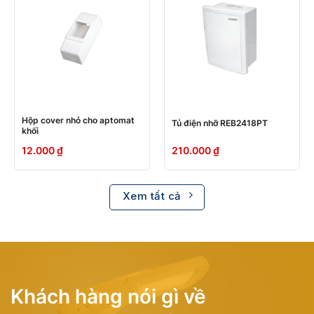
Hộp cover nhỏ cho aptomat
Tủ điện nhỡ REB2418PT
khối
12.000
₫
210.000
₫
Xem tất cả
Khách hàng nói gì về