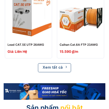
Lead CAT.5E UTP 26AWG
Caihan Cat.6A FTP 23AWG
Giá: Liên Hệ
15.590
₫
/m
Xem tất cả
Sản phẩm
nổi bật