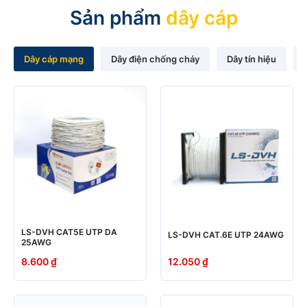
Sản phẩm
dây cáp
Dây cáp mạng
Dây điện chống cháy
Dây tín hiệu
LS-DVH CAT5E UTP DA
LS-DVH CAT.6E UTP 24AWG
25AWG
8.600
₫
12.050
₫