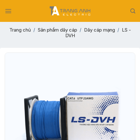
Skip
to
content
Trang chủ
/
Sản phẩm dây cáp
/
Dây cáp mạng
/
LS -
DVH