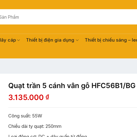
dây cáp
Thiết bị điện gia dụng
Thiết bị chiếu sáng – le
Quạt trần 5 cánh vân gỗ HFC56B1/BG
3.135.000
₫
Công suất: 55W
Chiều dài ty quạt: 250mm
Loại động cơ: DC + dây quấn từ đồng