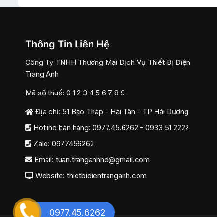
Thông Tin Liên Hệ
Công Ty TNHH Thương Mại Dịch Vụ Thiết Bị Điện
Trang Anh
Mã số thuế: 0 1 2 3 4 5 6 7 8 9
Địa chỉ: 51 Bảo Tháp - Hải Tân - TP Hải Dương
Hotline bán hàng:
0977.45.6262
-
0933 51 2222
Zalo:
0977456262
Email:
tuan.tranganhhd@gmail.com
Website: thietbidientranganh.com
0977.45.6262