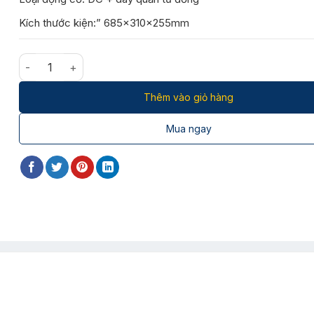
Kích thước kiện:” 685x310x255mm
Quạt trần 5 cánh vân gỗ HFC56B1/BG số lượng
Thêm vào giỏ hàng
Mua ngay