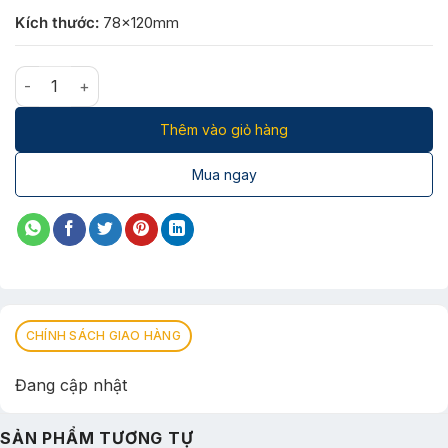
Kích thước:
78x120mm
Đèn LED Bulb chạy điện DC (12V) ELB1910/9W số lượng
Thêm vào giỏ hàng
Mua ngay
CHÍNH SÁCH GIAO HÀNG
Đang cập nhật
SẢN PHẨM TƯƠNG TỰ