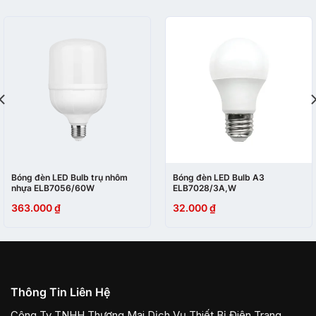
Bóng đèn LED Bulb trụ nhôm
Bóng đèn LED Bulb A3
nhựa ELB7056/60W
ELB7028/3A,W
363.000
₫
32.000
₫
Thông Tin Liên Hệ
Công Ty TNHH Thương Mại Dịch Vụ Thiết Bị Điện Trang