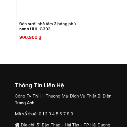
+
Đèn sưởi nhà tắm 3 bóng phủ
nano HHL-G303
900.900
₫
Thông Tin Liên Hệ
Công Ty TNHH Thương Mại Dịch Vụ Thiết Bị Điện
Trang Anh
Mã số thuế: 0 1 2 3 4 5 6 7 8 9
Địa chỉ: 51 Bảo Tháp - Hải Tân - TP Hải Dương