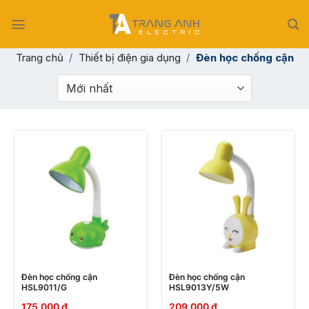
Skip
to
content
Trang chủ
/
Thiết bị điện gia dụng
/
Đèn học chống cận
Đèn học chống cận
Đèn học chống cận
HSL9011/G
HSL9013Y/5W
175.000
₫
209.000
₫