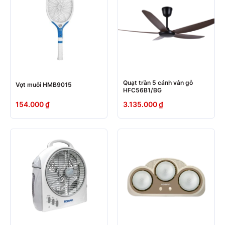
Quạt trần 5 cánh vân gỗ
Vợt muỗi HMB9015
HFC56B1/BG
154.000
₫
3.135.000
₫