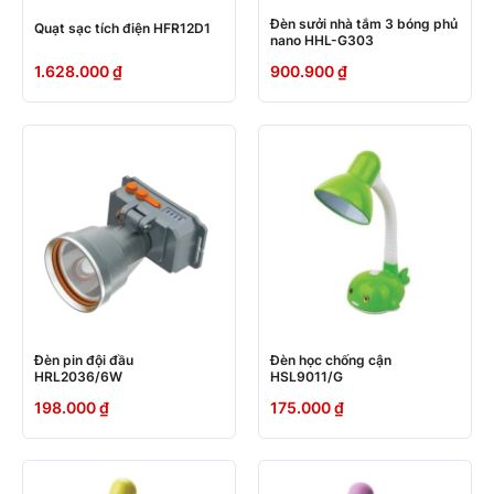
Đèn sưởi nhà tắm 3 bóng phủ
Quạt sạc tích điện HFR12D1
nano HHL-G303
1.628.000
₫
900.900
₫
Đèn pin đội đầu
Đèn học chống cận
HRL2036/6W
HSL9011/G
198.000
₫
175.000
₫