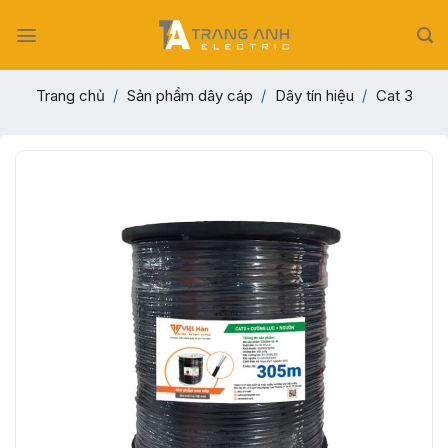
Skip
to
content
Trang chủ
/
Sản phẩm dây cáp
/
Dây tín hiệu
/
Cat 3