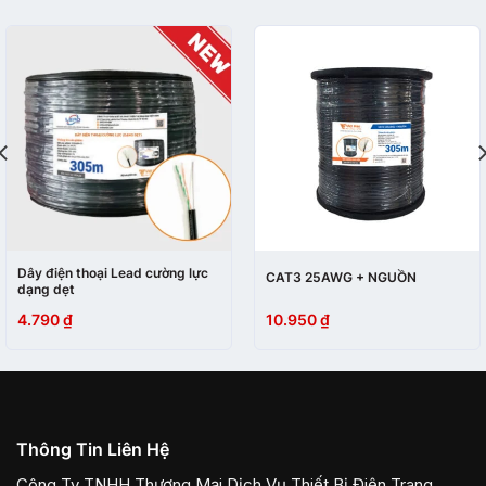
Dây điện thoại Lead cường lực
CAT3 25AWG + NGUỒN
dạng dẹt
4.790
₫
10.950
₫
Thông Tin Liên Hệ
Công Ty TNHH Thương Mại Dịch Vụ Thiết Bị Điện Trang