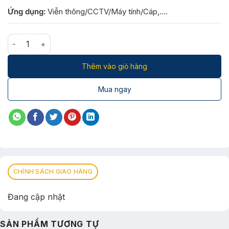
Ứng dụng:
Viễn thông/CCTV/Máy tính/Cáp,….
CAT3 25AWG + CƯỜNG LỰC + NGUỒN số lượng
Thêm vào giỏ hàng
Mua ngay
CHÍNH SÁCH GIAO HÀNG
Đang cập nhật
SẢN PHẨM TƯƠNG TỰ