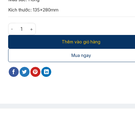
Kích thước: 135x280mm
Đèn học chống cận HSL9013P/5W số lượng
Thêm vào giỏ hàng
Mua ngay