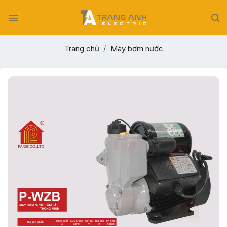
Skip
to
content
Trang chủ
/
Máy bơm nước