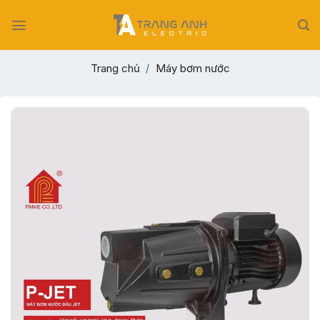
Skip
to
content
Trang chủ
/
Máy bơm nước