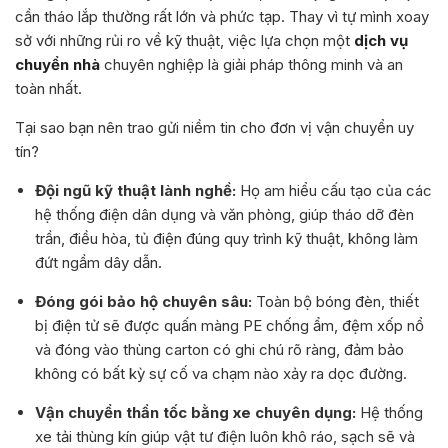
cần tháo lắp thường rất lớn và phức tạp. Thay vì tự mình xoay
sở với những rủi ro về kỹ thuật, việc lựa chọn một
dịch vụ
chuyển nhà
chuyên nghiệp là giải pháp thông minh và an
toàn nhất.
Tại sao bạn nên trao gửi niềm tin cho đơn vị vận chuyển uy
tín?
Đội ngũ kỹ thuật lành nghề:
Họ am hiểu cấu tạo của các
hệ thống điện dân dụng và văn phòng, giúp tháo dỡ đèn
trần, điều hòa, tủ điện đúng quy trình kỹ thuật, không làm
đứt ngầm dây dẫn.
Đóng gói bảo hộ chuyên sâu:
Toàn bộ bóng đèn, thiết
bị điện tử sẽ được quấn màng PE chống ẩm, đệm xốp nổ
và đóng vào thùng carton có ghi chú rõ ràng, đảm bảo
không có bất kỳ sự cố va chạm nào xảy ra dọc đường.
Vận chuyển thần tốc bằng xe chuyên dụng:
Hệ thống
xe tải thùng kín giúp vật tư điện luôn khô ráo, sạch sẽ và