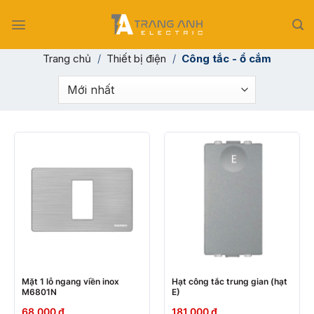
Skip
to
content
Trang chủ
/
Thiết bị điện
/
Công tắc - ổ cắm
Mặt 1 lỗ ngang viền inox
Hạt công tắc trung gian (hạt
M6801N
E)
68.000
₫
181.000
₫