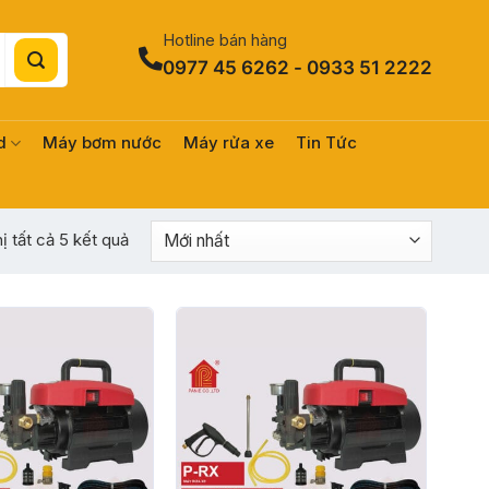
Hotline bán hàng
0977 45 6262 - 0933 51 2222
d
Máy bơm nước
Máy rửa xe
Tin Tức
Được
hị tất cả 5 kết quả
sắp
xếp
theo
mới
nhất