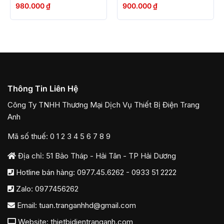
980.000
₫
900.000
₫
Thông Tin Liên Hệ
Công Ty TNHH Thương Mại Dịch Vụ Thiết Bị Điện Trang
Anh
Mã số thuế: 0 1 2 3 4 5 6 7 8 9
Địa chỉ: 51 Bảo Tháp - Hải Tân - TP Hải Dương
Hotline bán hàng:
0977.45.6262
-
0933 51 2222
Zalo:
0977456262
Email:
tuan.tranganhhd@gmail.com
Website: thietbidientranganh.com