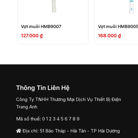
+
+
Vợt muỗi HMB9007
Vợt muỗi HMB9005
127.000
₫
168.000
₫
Thông Tin Liên Hệ
Công Ty TNHH Thương Mại Dịch Vụ Thiết Bị Điện
Trang Anh
Mã số thuế: 0 1 2 3 4 5 6 7 8 9
Địa chỉ: 51 Bảo Tháp - Hải Tân - TP Hải Dương