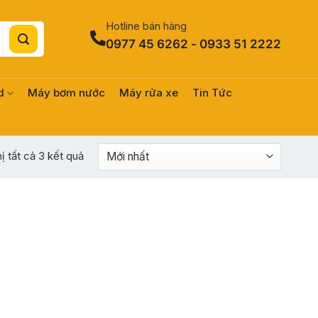
Hotline bán hàng
0977 45 6262 - 0933 51 2222
d
Máy bơm nước
Máy rửa xe
Tin Tức
Được
hị tất cả 3 kết quả
sắp
xếp
theo
mới
nhất