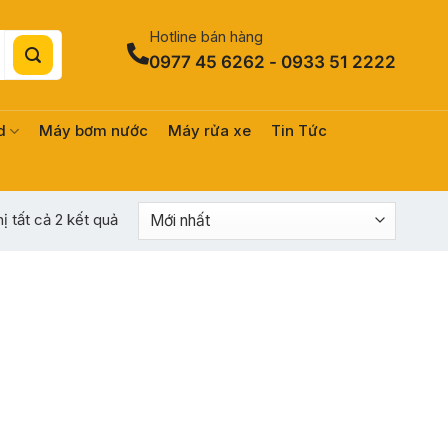
Hotline bán hàng
0977 45 6262 - 0933 51 2222
d
Máy bơm nước
Máy rửa xe
Tin Tức
Được
hị tất cả 2 kết quả
sắp
xếp
theo
mới
nhất