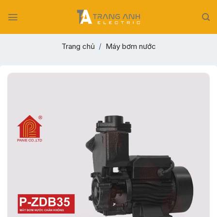
Skip
to
content
Trang chủ
/
Máy bơm nước