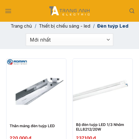
Skip
to
content
Trang chủ
/
Thiết bị chiếu sáng - led
/
Đèn tuýp Led
Bộ đèn tuýp LED 1/3 Nhôm
Thân máng đèn tuýp LED
ELL8212/20W
220.000
₫
237.100
₫