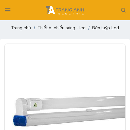
Skip
to
content
Trang chủ
/
Thiết bị chiếu sáng - led
/
Đèn tuýp Led