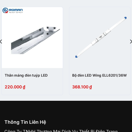
Thân máng đèn tuýp LED
Bộ đèn LED Wing ELL6201/36W
220.000
₫
368.100
₫
Thông Tin Liên Hệ
Công Ty TNHH Thương Mại Dịch Vụ Thiết Bị Điện Trang