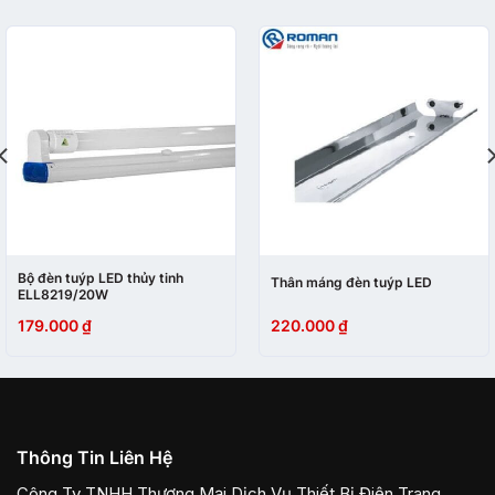
Bộ đèn tuýp LED thủy tinh
Thân máng đèn tuýp LED
ELL8219/20W
179.000
₫
220.000
₫
Thông Tin Liên Hệ
Công Ty TNHH Thương Mại Dịch Vụ Thiết Bị Điện Trang