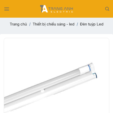
Skip
to
content
Trang chủ
/
Thiết bị chiếu sáng - led
/
Đèn tuýp Led