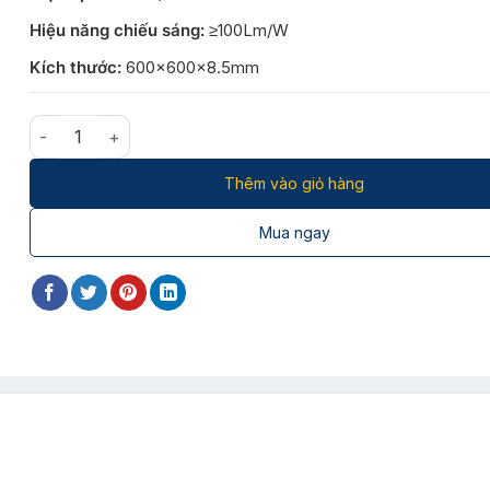
Hiệu năng chiếu sáng:
≥100Lm/W
Kích thước:
600x600x8.5mm
Đèn LED Panel 40W siêu mỏng EPP050606/40W 600x60
Thêm vào giỏ hàng
Mua ngay