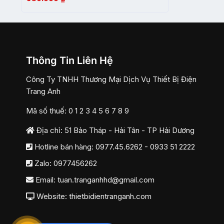
Thông Tin Liên Hệ
Công Ty TNHH Thương Mại Dịch Vụ Thiết Bị Điện
Trang Anh
Mã số thuế: 0 1 2 3 4 5 6 7 8 9
Địa chỉ: 51 Bảo Tháp - Hải Tân - TP Hải Dương
Hotline bán hàng:
0977.45.6262
-
0933 51 2222
Zalo:
0977456262
Email:
tuan.tranganhhd@gmail.com
Website: thietbidientranganh.com