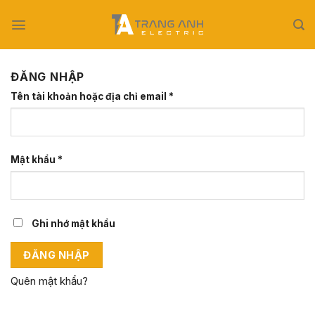
Skip
to
content
ĐĂNG NHẬP
Bắt
Tên tài khoản hoặc địa chỉ email
*
buộc
Bắt
Mật khẩu
*
buộc
Ghi nhớ mật khẩu
ĐĂNG NHẬP
Quên mật khẩu?