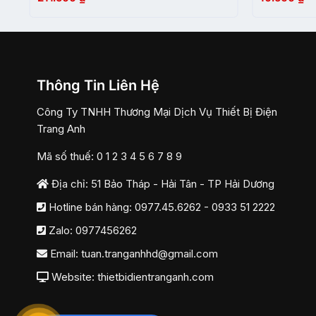
Thông Tin Liên Hệ
Công Ty TNHH Thương Mại Dịch Vụ Thiết Bị Điện
Trang Anh
Mã số thuế: 0 1 2 3 4 5 6 7 8 9
Địa chỉ: 51 Bảo Tháp - Hải Tân - TP Hải Dương
Hotline bán hàng:
0977.45.6262
-
0933 51 2222
Zalo:
0977456262
Email:
tuan.tranganhhd@gmail.com
Website: thietbidientranganh.com