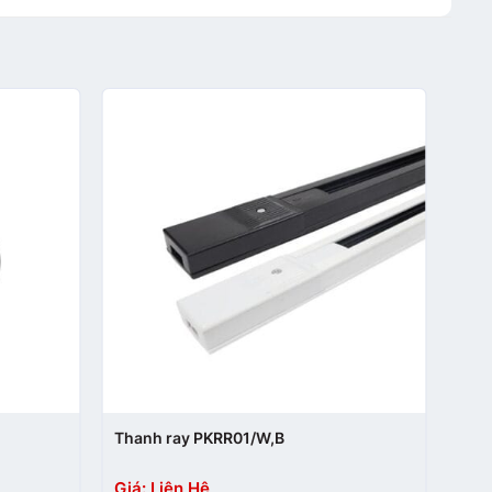
+
Thanh ray PKRR01/W,B
Giá: Liên Hệ