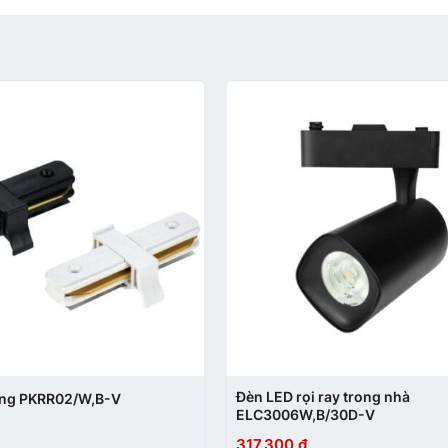
+
Đèn LED rọi ray trong nhà
ẳng PKRR02/W,B-V
ELC3006W,B/30D-V
317.300
₫