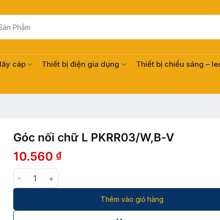
dây cáp
Thiết bị điện gia dụng
Thiết bị chiếu sáng – le
Góc nối chữ L PKRR03/W,B-V
10.560
₫
Góc nối chữ L PKRR03/W,B-V số lượng
Thêm vào giỏ hàng