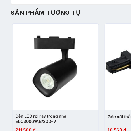
SẢN PHẨM TƯƠNG TỰ
+
+
Đèn LED rọi ray trong nhà
Góc nối th
ELC3006W,B/20D-V
211.500
₫
10.560
₫