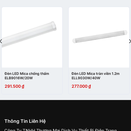
Đèn LED Mica chống thấm
Đèn LED Mica tràn viền 1.2m
ELB9016W/20W
ELL9030W/40W
291.500
₫
277.000
₫
Thông Tin Liên Hệ
Công Ty TNHH Thương Mại Dịch Vụ Thiết Bị Điện Trang