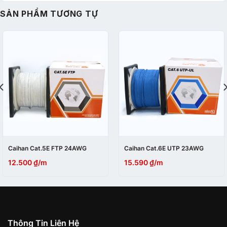
SẢN PHẨM TƯƠNG TỰ
Caihan Cat.5E FTP 24AWG
Caihan Cat.6E UTP 23AWG
12.500
₫
/m
15.590
₫
/m
Thông Tin Liên Hệ